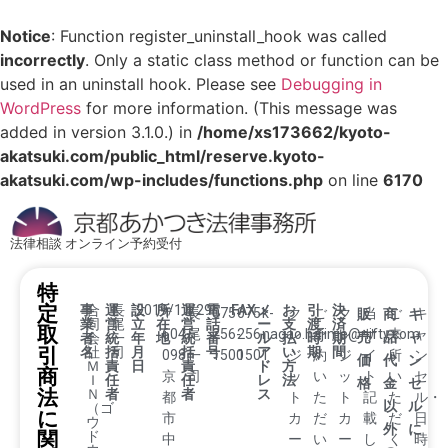
Notice
: Function register_uninstall_hook was called
incorrectly
. Only a static class method or function can be
used in an uninstall hook. Please see
Debugging in
WordPress
for more information. (This message was
added in version 3.1.0.) in
/home/xs173662/kyoto-
akatsuki.com/public_html/reserve.kyoto-
akatsuki.com/wp-includes/functions.php
on line
6170
法律相談 オンライン予約受付
特
定
事
合
運
長
設
2019/11/29
所
運
電
FAX
メ
お
引
決
〒
長
075-
075-
k-
ク
ご
ク
当
ご
キ
販
商
キ
業
同
営
尾
立
在
営
話
ー
支
渡
済
取
604-
尾
256-
256-
nagao.hajime@nifty.com
レ
予
レ
サ
来
ャ
売
品
ャ
者
会
統
一
年
地
統
番
ル
払
時
期
引
名
社
括
司
月
括
号
ア
い
期
間
0981
一
1500
1501
ジ
約
ジ
イ
所
ン
価
代
ン
Ｍ
責
日
責
ド
方
商
京
司
ッ
い
ッ
ト
い
セ
Ｉ
任
任
レ
法
格
金
セ
法
Ｎ
者
者
ス
都
ト
た
ト
記
た
ル・
以
ル
（ゴ
に
市
カ
だ
カ
載
だ
日
ウ
外
に
関
ド
中
ー
い
ー
し
く
時